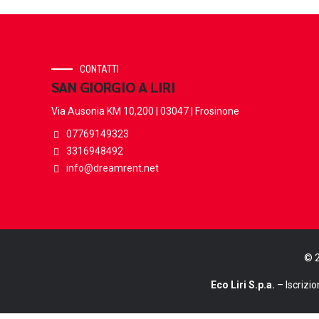
CONTATTI
SAN GIORGIO A LIRI
Via Ausonia KM 10,200 | 03047 | Frosinone
07769149323
3316948492
info@dreamrent.net
© 2
Eco Liri S.p.a.
– Iscrizio