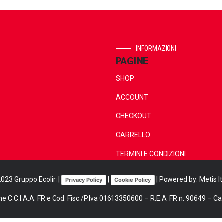
INFORMAZIONI
PAGINE
SHOP
ACCOUNT
CHECKOUT
CARRELLO
TERMINI E CONDIZIONI
023 Gruppo Ecoliri |
|
| Powered by:
Metis It
Privacy Policy
Cookie Policy
ne C.C.I.A.A. FR e Cod. Fisc./P.Iva 01613350600 – R.E.A. FR n. 90649 – Cap